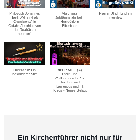
Philosoph Johannes
Abschluss
Pfarrer Ulrich Lindl im
Hartl: „Wir sind als
Jubiläumsjahr beim
Interview
Gesellschaft in
Herrgöttle in
Gefahr, Abschied von
Biberbach
der Realität zu
nehmen“
Drechseln: Ein
BIBERBACH (A),
besonderer Stift
Pfarr- und
Wallfahrtskirche Ss.
Jakobus und
Laurentius und Hl.
Kreuz - Neues Geläut
Ein Kirchenführer nicht nur für