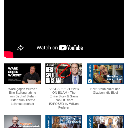
Ware gegen Würde?
BEST SPEECH EVER
Herr Braun sucht den
Eine Stellungnahme
ON ISLAM - The
Glauben: die Bibel
von Bischof Stefan
Entire Story & Game
Oster zum Thema
Plan Of Islam
Leihmutterschaft
EXPOSED by William
Federer