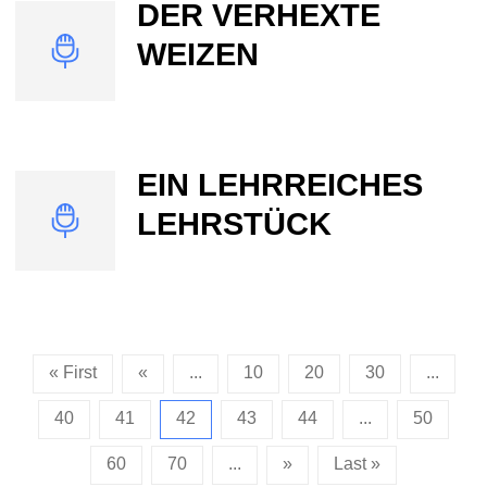
DER VERHEXTE
WEIZEN
EIN LEHRREICHES
LEHRSTÜCK
« First
«
...
10
20
30
...
40
41
42
43
44
...
50
60
70
...
»
Last »