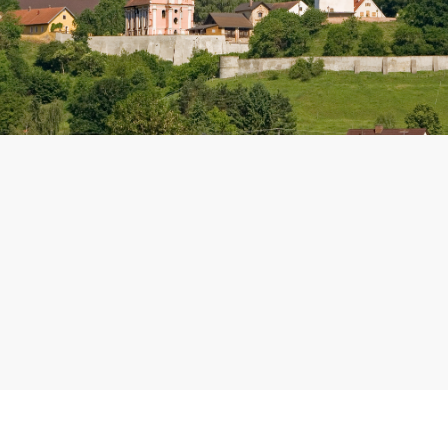
Adresse:
St. Johannes Baptist
Auf der Burg 5
86485 Markt
Patrozinium:
24. Juni