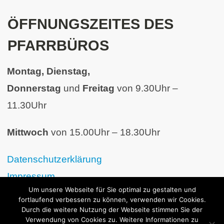
ÖFFNUNGSZEITES DES
PFARRBÜROS
Montag, Dienstag,
Donnerstag
und
Freitag
von 9.30Uhr –
11.30Uhr
Mittwoch
von 15.00Uhr – 18.30Uhr
Datenschutzerklärung
Impressum
Um unsere Webseite für Sie optimal zu gestalten und
fortlaufend verbessern zu können, verwenden wir Cookies.
Durch die weitere Nutzung der Webseite stimmen Sie der
Verwendung von Cookies zu. Weitere Informationen zu