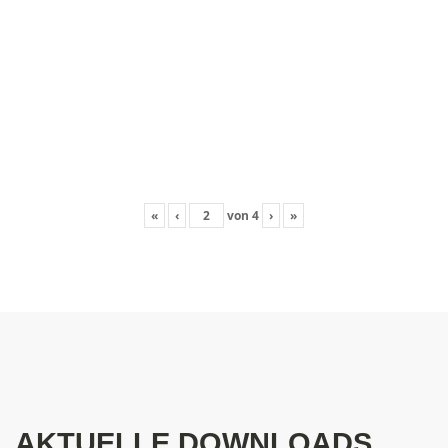
«
‹
von
4
›
»
AKTUELLE DOWNLOADS