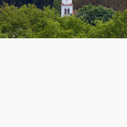
Adresse:
St. Peter und Paul
Hirtenweg 2a
86485 Feigenhofen
Patrozinium:
29. Juni Peter und Paul