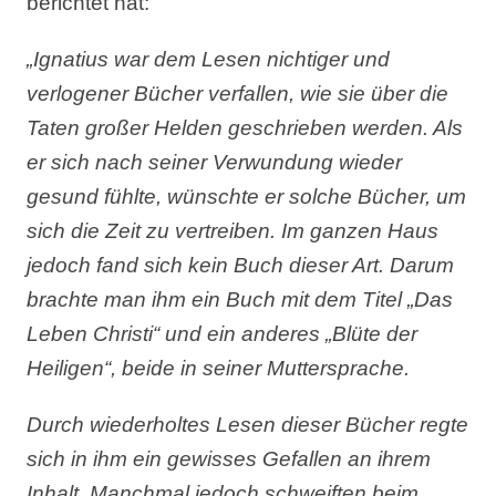
berichtet hat:
„Ignatius war dem Lesen nichtiger und
verlogener B
ü
cher verfallen, wie sie
ü
ber die
Taten gro
ß
er Helden geschrieben werden. Als
er sich nach seiner Verwundung wieder
gesund f
ü
hlte, w
ü
nschte er solche B
ü
cher, um
sich die Zeit zu vertreiben. Im ganzen Haus
jedoch fand sich kein Buch dieser Art. Darum
brachte man ihm ein Buch mit dem Titel „Das
Leben Christi“ und ein anderes „Blüte der
Heiligen“, beide in seiner Muttersprache.
Durch wiederholtes Lesen dieser B
ü
cher regte
sich in ihm ein gewisses Gefallen an ihrem
Inhalt. Manchmal jedoch schweiften beim