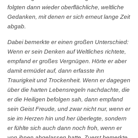
folgten dann wieder oberflächliche, weltliche
Gedanken, mit denen er sich erneut lange Zeit
abgab.
Dabei bemerkte er einen gro
ß
en Unterschied:
Wenn er sein Denken auf Weltliches richtete,
empfand er gro
ß
es Vergn
ü
gen. H
ö
rte er aber
damit erm
ü
det auf, dann erfasste ihn
Traurigkeit und Trockenheit. Wenn er dagegen
über die harten Lebensregeln nachdachte, die
er die Heiligen befolgen sah, dann empfand
sein Geist Freude, und zwar nicht nur, wenn er
sie im Herzen hin und her überlegte, sondern
er fühlte sich auch dann noch froh, wenn er
von ihnen abgelassen hatte. Zuerst bemerkte