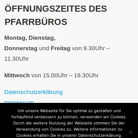
ÖFFNUNGSZEITES DES
PFARRBÜROS
Montag, Dienstag,
Donnerstag
und
Freitag
von 9.30Uhr –
11.30Uhr
Mittwoch
von 15.00Uhr – 18.30Uhr
Datenschutzerklärung
Impressum
Um unsere Webseite für Sie optimal zu gestalten und
fortlaufend verbessern zu können, verwenden wir Cookies.
Durch die weitere Nutzung der Webseite stimmen Sie der
Verwendung von Cookies zu. Weitere Informationen zu
Cookies erhalten Sie in unserer Datenschutzerklärung.